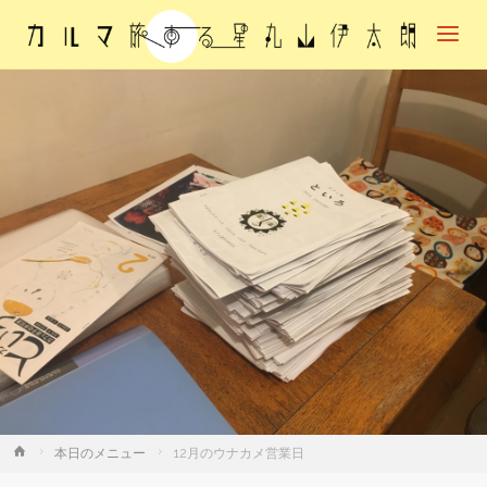
カル
マ・
旅す
る
星・
丸山
伊太
朗
ホ
本日のメニュー
12月のウナカメ営業日
ー