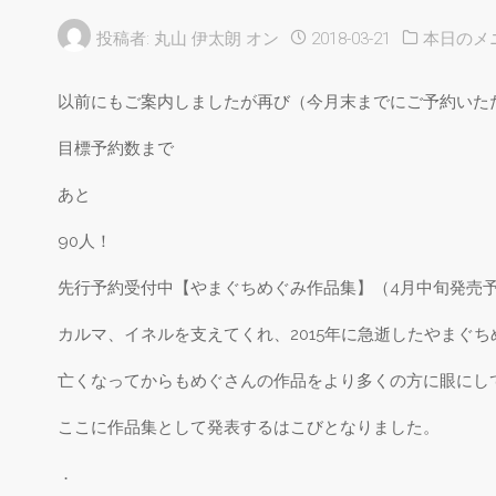
投稿者:
丸山 伊太朗
オン
2018-03-21
本日のメ
以前にもご案内しましたが再び（今月末までにご予約いた
目標予約数まで
あと
90人！
先行予約受付中【やまぐちめぐみ作品集】（4月中旬発売
カルマ、イネルを支えてくれ、2015年に急逝したやまぐ
亡くなってからもめぐさんの作品をより多くの方に眼にし
ここに作品集として発表するはこびとなりました。
．