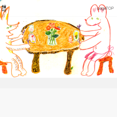
カル
コ
pageTOP
マ・
旅す
ン
る
星・
テ
丸山
伊太
ン
朗
ツ
へ
ス
キ
ッ