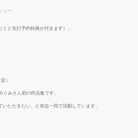
ニュー
プ
だくと先行予約特典が付きます）。
予定）
ちめぐみさん初の作品集です。
ていただきたい、と有志一同で活動しています。