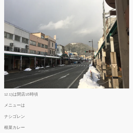
12.13は閉店18時頃
メニューは
ナシゴレン
根菜カレー