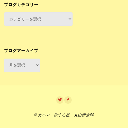
ブログカテゴリー
ブ
ロ
グ
カ
テ
ゴ
ブログアーカイブ
リ
ブ
ー
ロ
グ
ア
ー
カ
イ
ブ
© カルマ・旅する星・丸山伊太郎.