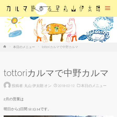
カル
マ・
旅す
る
星・
丸山
伊太
朗
ホ
本日のメニュー
tottoriカルマで中野カルマ
ー
ム
tottoriカルマで中野カルマ
投稿者:
丸山 伊太朗
オン
2018-02-12
本日のメニュー
2月の営業は
明日から3日間 12.13.14です。