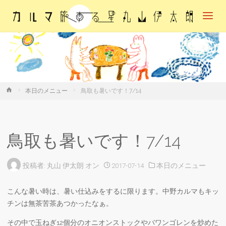
カル
マ・
旅す
る
星・
丸山
伊太
朗
ホ
本日のメニュー
鳥取も暑いです！7/14
ー
ム
鳥取も暑いです！7/14
投稿者:
丸山 伊太朗
オン
2017-07-14
本日のメニュー
こんな暑い時は、暑い仕込みをするに限ります。中野カルマもキッ
チンは無茶苦茶あつかったなぁ。
その中で玉ねぎ12個分のオニオンストックやバワンゴレンを炒めた