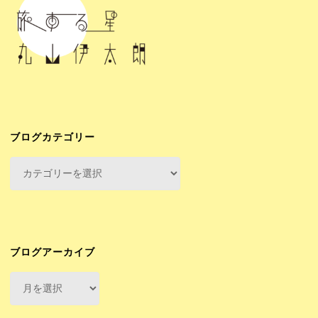
ブログカテゴリー
ブ
ロ
グ
カ
テ
ゴ
ブログアーカイブ
リ
ブ
ー
ロ
グ