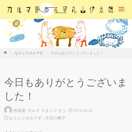
カル
マ・
旅す
る
星・
丸山
伊太
朗
ホ
なりふりカルマず
今日もありがとうございました！
ー
ム
今日もありがとうございま
した！
投稿者:
カルマ スタッフ
オン
2014-02-26
なりふりカルマず
/
今日の椅子