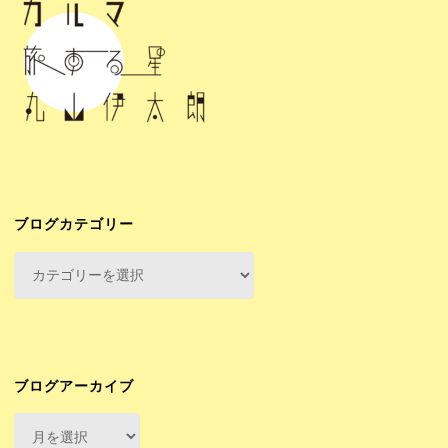
ブログカテゴリー
ブ
ロ
グ
カ
テ
ゴ
ブログアーカイブ
リ
ブ
ー