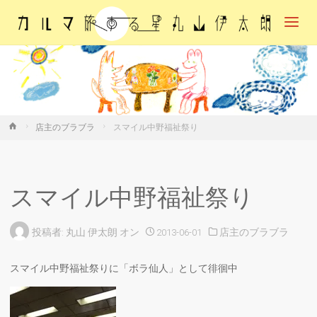
カル
マ・
旅す
る
星・
丸山
伊太
朗
ホ
店主のブラブラ
スマイル中野福祉祭り
ー
ム
スマイル中野福祉祭り
投稿者:
丸山 伊太朗
オン
2013-06-01
店主のブラブラ
スマイル中野福祉祭りに「ボラ仙人」として徘徊中