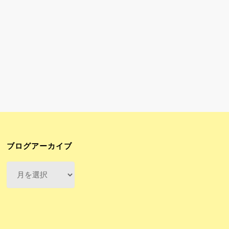
ブログアーカイブ
ブ
ロ
グ
ア
ー