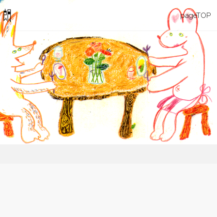
カル
コ
pageTOP
マ・
旅す
ン
る
星・
テ
丸山
伊太
ン
朗
ツ
へ
ス
キ
ッ