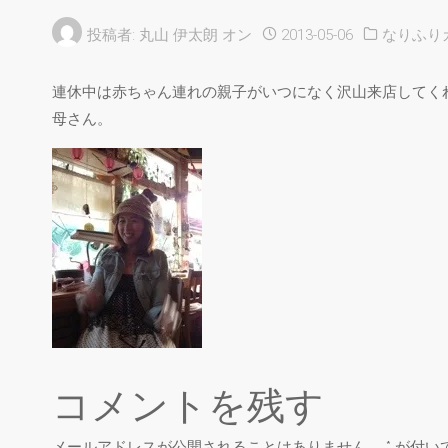
投稿者:
丸山 伊太朗
オン
2013-05-06
なりふり
連休中は赤ちゃん連れの親子がいつになく沢山来店してく
母さん。
コメントを残す
メールアドレスが公開されることはありません。
*
が付い