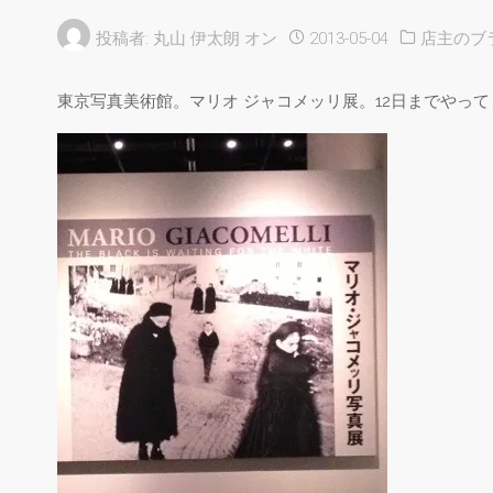
投稿者:
丸山 伊太朗
オン
2013-05-04
店主のブ
東京写真美術館。マリオ ジャコメッリ展。12日までやっ