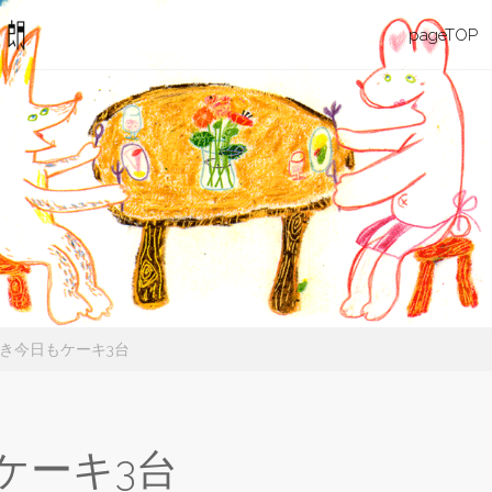
カル
コ
pageTOP
マ・
旅す
ン
る
星・
テ
丸山
伊太
ン
朗
ツ
へ
き今日もケーキ3台
ス
キ
ケーキ3台
ッ