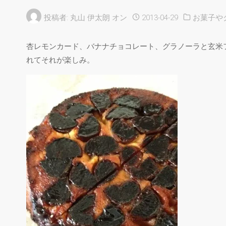
投稿者:
丸山 伊太朗
オン
2013-04-29
お菓子や
杏レモンカード、バナナチョコレート、グラノーラと玄米
れてそれが楽しみ。