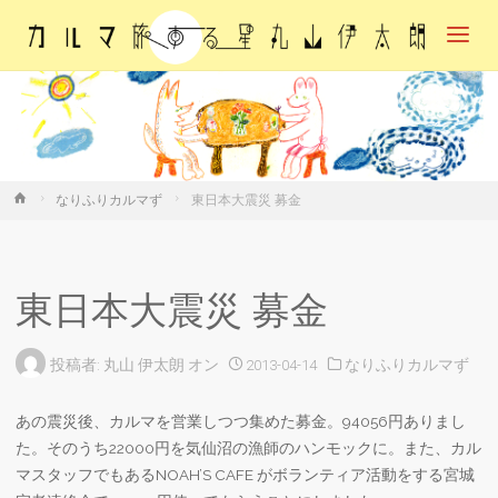
カル
マ・
旅す
る
星・
丸山
伊太
朗
ホ
なりふりカルマず
東日本大震災 募金
ー
ム
東日本大震災 募金
投稿者:
丸山 伊太朗
オン
2013-04-14
なりふりカルマず
あの震災後、カルマを営業しつつ集めた募金。94056円ありまし
た。そのうち22000円を気仙沼の漁師のハンモックに。また、カル
マスタッフでもあるNOAH’S CAFE がボランティア活動をする宮城