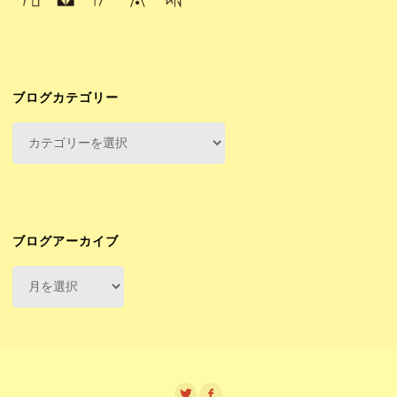
ブログカテゴリー
ブ
ロ
グ
カ
テ
ゴ
ブログアーカイブ
リ
ブ
ー
ロ
グ
ア
ー
カ