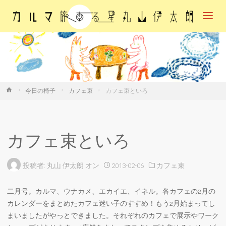
カル
マ・
旅す
る
星・
丸山
伊太
朗
ホ
今日の椅子
カフェ束
カフェ束といろ
ー
ム
カフェ束といろ
投稿者:
丸山 伊太朗
オン
2013-02-06
カフェ束
二月号。カルマ、ウナカメ、エカイエ、イネル。各カフェの2月の
カレンダーをまとめたカフェ迷い子のすすめ！もう2月始まってし
まいましたがやっとできました。それぞれのカフェで展示やワーク