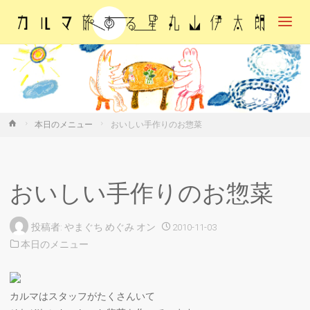
カル
マ・
旅す
る
星・
丸山
伊太
朗
ホ
本日のメニュー
おいしい手作りのお惣菜
ー
ム
おいしい手作りのお惣菜
投稿者:
やまぐち めぐみ
オン
2010-11-03
本日のメニュー
カルマはスタッフがたくさんいて