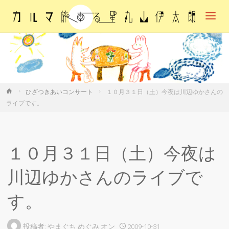
カル
マ・
旅す
る
星・
丸山
伊太
朗
ホ
ひざつきあいコンサート
１０月３１日（土）今夜は川辺ゆかさんの
ー
ライブです。
ム
１０月３１日（土）今夜は
川辺ゆかさんのライブで
す。
投稿者:
やまぐち めぐみ
オン
2009-10-31