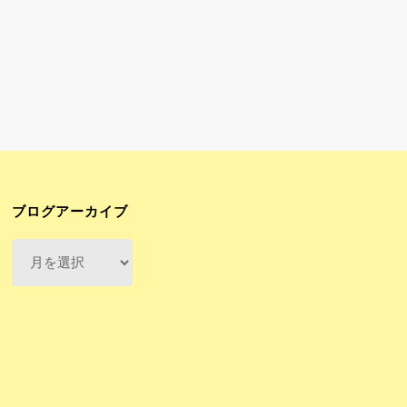
ブログアーカイブ
ブ
ロ
グ
ア
ー
カ
イ