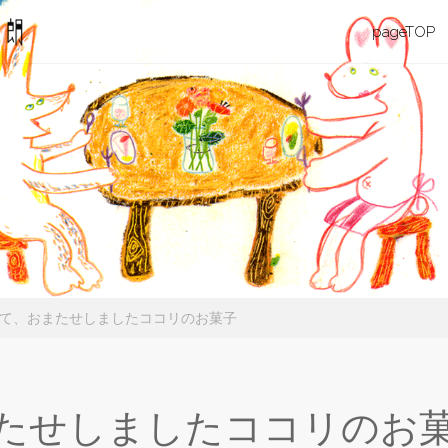
カル
コ
pageTOP
マ・
旅す
ン
る
星・
テ
丸山
伊太
ン
朗
ツ
へ
て、おまたせしましたココリのお菓子
ス
キ
たせしましたココリのお
ッ