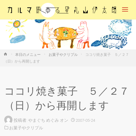
カル
マ・
旅す
る
星・
丸山
伊太
朗
ホ
本日のメニュー
お菓子やクリプル
ココリ焼き菓子 ５／２７
ー
（日）から再開します
ム
ココリ焼き菓子 ５／２７
（日）から再開します
投稿者:
やまぐち めぐみ
オン
2007-05-24
お菓子やクリプル