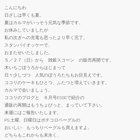
こんにちわ
日ざしは早くも夏。
夏はカルマがいっそう元気な季節です。
お休みしていましたが
私の次ぎへの充電も思ったより早く完了。
スタンバイオッケーで、
おまたせいたしました。
５／２７（日）から 雑穀スコーン の販売再開です。
木いちごぼうろからはじまって
日々少しづつ 人気のぼうろたちもお目見えです。
ココリのケーキもひとつ、ふたつと増えていきます。
カルマで会いましょう。
ココリのブログと ６月号ESSEで紹介の
通販の再開はもうちょびっと、まっていて下さい。
来週にはご報告いたします。
PS 土曜、日曜日はポチコロベーグルの
おいしい もっちりベーグルも買えますよ。
どちらもこれからも末永く、