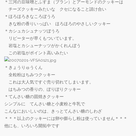
＊三河の豆味噌とふすま（ブラン）とアーモンドのクッキーは
チーズクッキーみたいな クセになること請け合い
＊ほろほろきなころぼうろ
きな粉の香りいっぱい ほろほろのやさしいクッキー
＊カシュカシュナッツぼうろ
リピーターが早くもついています。
岩塩とカシューナッツがかくれんぼう
この岩塩がポイント高いみたい
＊きょうりゅうくん
全粒粉はちみつクッキー
これは大人気ですぐ売り切れてしまいます。
はちみつの香りの、ぽりぽりクッキー
＊てんさい糖の固焼きクッキー
シンプルに てんさい糖と小麦粉と牛乳で
こんなにおいしいのは、きっとてんさい糖のしわざ
＊＊＊以上のクッキーには卵や膨らし粉は使っていません＊＊＊
他にも、いろいろ開拓中です