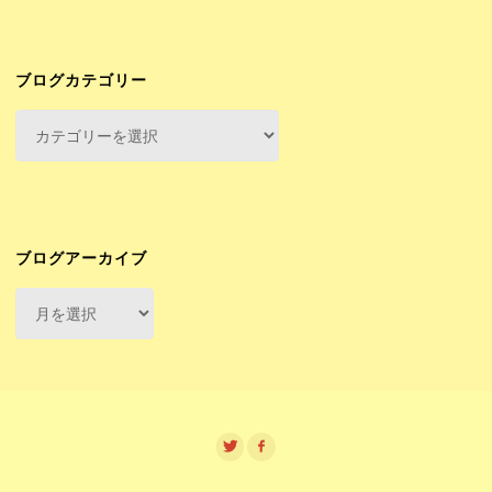
ブログカテゴリー
ブ
ロ
グ
カ
テ
ゴ
ブログアーカイブ
リ
ブ
ー
ロ
グ
ア
ー
カ
イ
ブ