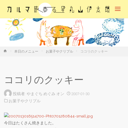
カル
マ・
旅す
る
星・
丸山
伊太
朗
ホ
本日のメニュー
お菓子やクリプル
ココリのクッキー
ー
ム
ココリのクッキー
投稿者:
やまぐち めぐみ
オン
2007-01-30
お菓子やクリプル
今日はたくさん焼きました。