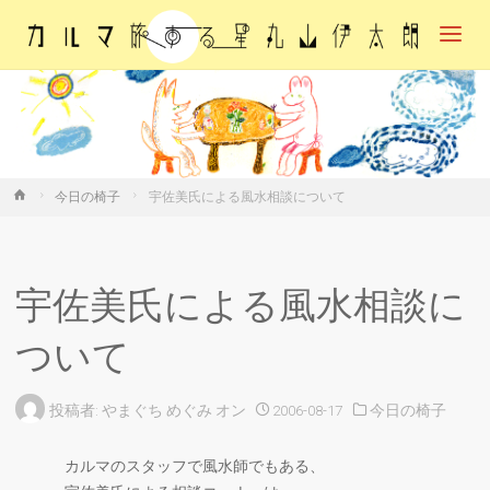
カル
マ・
旅す
る
星・
丸山
伊太
朗
ホ
今日の椅子
宇佐美氏による風水相談について
ー
ム
宇佐美氏による風水相談に
ついて
投稿者:
やまぐち めぐみ
オン
2006-08-17
今日の椅子
カルマのスタッフで風水師でもある、