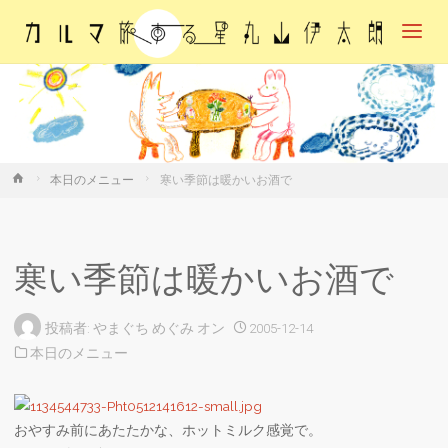
カル
マ・
旅す
る
星・
丸山
伊太
朗
ホ
本日のメニュー
寒い季節は暖かいお酒で
ー
ム
寒い季節は暖かいお酒で
投稿者:
やまぐち めぐみ
オン
2005-12-14
本日のメニュー
おやすみ前にあたたかな、ホットミルク感覚で。