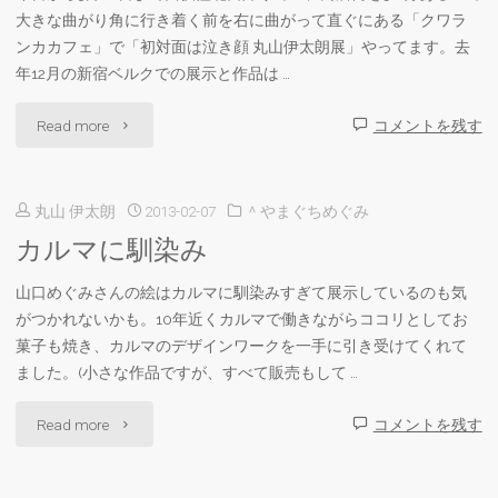
展」
大きな曲がり角に行き着く前を右に曲がって直ぐにある「クワラ
花
ク
ンカカフェ」で「初対面は泣き顔 丸山伊太朗展」やってます。去
hana"
年12月の新宿ベルクでの展示と作品は …
ワ
"西
Read more
コメントを残す
ラ
荻
ン
丸山 伊太朗
2013-02-07
＾やまぐちめぐみ
ク
カ
カルマに馴染み
ワ
カ
山口めぐみさんの絵はカルマに馴染みすぎて展示しているのも気
ラ
フ
がつかれないかも。10年近くカルマで働きながらココリとしてお
ン
菓子も焼き、カルマのデザインワークを一手に引き受けてくれて
ェ"
ました。(小さな作品ですが、すべて販売もして …
カ
"カ
Read more
コメントを残す
カ
ル
フ