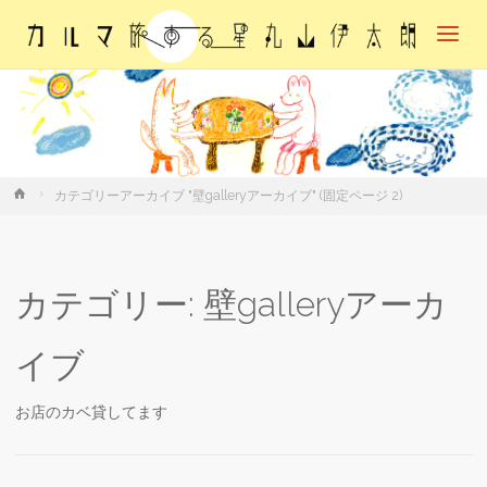
カル
マ・
旅す
る
星・
丸山
伊太
朗
ホ
カテゴリーアーカイブ "壁galleryアーカイブ"
(固定ページ 2)
ー
ム
カテゴリー:
壁galleryアーカ
イブ
お店のカベ貸してます