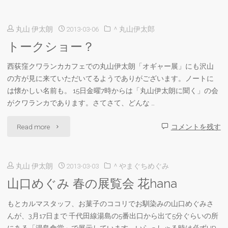
竹
丸山 伊太朗
2013-03-06
＾丸山伊太郎
彩
トークショー？
「地
西荻窪クワランカカフェでの丸山伊太朗「オギャー展」にも沢山
球
の方が見に来ていただいてるようでありがございます。ノートに
日
は懐かしい名前も。 15日金曜7時からは「丸山伊太朗に聞く」の会
がクワランカであります。さてさて、どんな …
記
"ト
Read more
コメントを残す
展」"
ー
丸山 伊太朗
2013-03-03
＾やまぐちめぐみ
ク
山口めぐみ 春の展覧会 花hana
シ
もとカルマスタッフ、お菓子のココリでお馴染みの山口めぐみさ
ョ
んが、3月17日まで 千代田線湯島の5番出口から出て5分ぐらいの所
ー？"
にある「湯島食堂」で展示しています。いらっしゃる時は必ずHP