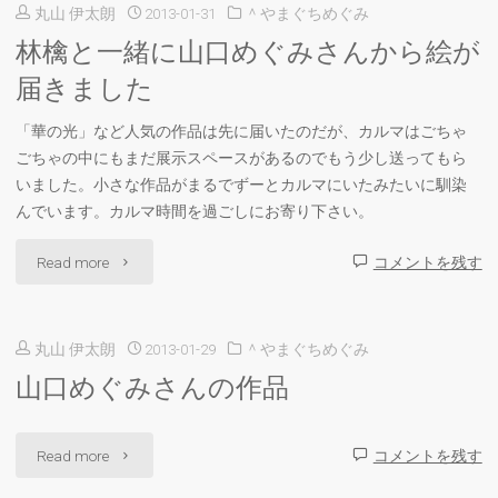
丸山 伊太朗
2013-01-31
＾やまぐちめぐみ
マ
ェ
林檎と一緒に山口めぐみさんから絵が
に
に
届きました
馴
て"
「華の光」など人気の作品は先に届いたのだが、カルマはごちゃ
染
ごちゃの中にもまだ展示スペースがあるのでもう少し送ってもら
いました。小さな作品がまるでずーとカルマにいたみたいに馴染
み"
んでいます。カルマ時間を過ごしにお寄り下さい。
"林
Read more
コメントを残す
檎
丸山 伊太朗
2013-01-29
＾やまぐちめぐみ
と
山口めぐみさんの作品
一
緒
"山
Read more
コメントを残す
に
口