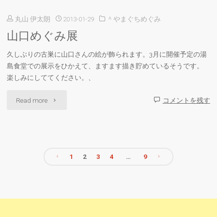
山
丸山 伊太朗
2013-01-29
＾やまぐちめぐみ
め
口
山口めぐみ展
ぐ
め
久しぶりの古巣に山口さんの絵が飾られます。3月に開催予定の湯
み
島食堂での展示をひかえて、ますます描き貯めているそうです。
ぐ
さ
楽しみにしててください。、
み
ん
"山
Read more
コメントを残す
さ
の
口
ん
作
め
か
品"
1
2
3
4
…
9
ぐ
ら
投
み
絵
稿
展"
が