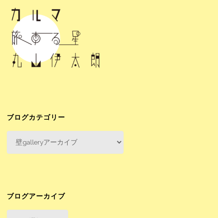
ナ
届
ビ
き
ま
ゲ
し
ー
た"
シ
ブログカテゴリー
ョ
ブ
ロ
ン
グ
カ
テ
ゴ
ブログアーカイブ
リ
ブ
ー