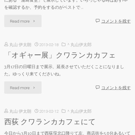
を確認するか、予約をするのがベストで …
"山
Read more
コメントを残す
口
丸山 伊太朗
2013-02-18
＾丸山伊太郎
め
「オギャー展」クワランカカフェ
ぐ
3月17日の日曜日まで展示、延長させていただくことになりまし
み
た。ゆっくり来てくださいね。
春
"「オ
Read more
コメントを残す
の
ギ
展
丸山 伊太朗
2013-02-12
＾丸山伊太郎
ャ
覧
西荻 クワランカカフェにて
ー
会
今日から3月10日まで西荻窪北口降りて左、商店街を5.6分あるいて