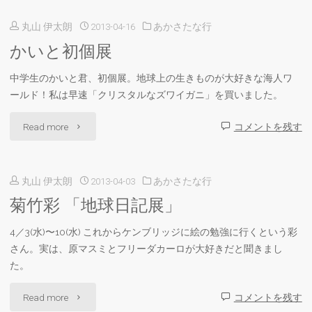
丸山 伊太朗
2013-04-16
あかさたな行
かいと初個展
中学生のかいと君、初個展。地球上の生きものが大好きな海人ワ
ールド！私は早速「クリスタルなズワイガニ」を買いました。
"か
Read more
コメントを残す
い
丸山 伊太朗
2013-04-03
あかさたな行
と
菊竹彩 「地球日記展」
初
4／3(水)〜10(水) これからケンブリッジに絵の勉強に行くという彩
個
さん。実は、原マスミとフリーダカーロが大好きだと聞きまし
展"
た。
"菊
Read more
コメントを残す