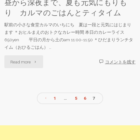
昼から深夜まで、夏も元気にもりも
谷
な
り カルマのごはんとティタイム
イ
り
駅前の小さな食堂カルマのいちにち 夏は一段と元気にはじまり
ネ
商
ます ＊おヒルまえのおトクなカレー時間 本日のカレーライス
650yen 平日の月から土のam 11:00-11:50 ＊ひだまりランチタ
ル
店」
イム（おひるごはん） …
も
6/17（金）
"昼
Read more
コメントを残す
の
～
か
作
22（水）"
ら
り
1
…
5
6
7
深
ワ
投
夜
ー
稿
ま
ク
で、