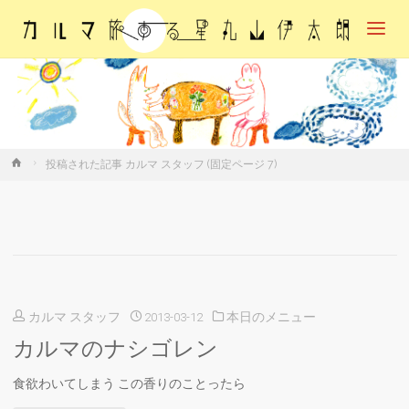
カル
マ・
旅す
る
星・
丸山
伊太
朗
ホ
投稿された記事 カルマ スタッフ
(固定ページ 7)
ー
ム
カルマ スタッフ
2013-03-12
本日のメニュー
カルマのナシゴレン
食欲わいてしまう この香りのことったら