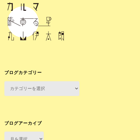
ナ
シ
夏
ョ
ビ
も
ッ
ゲ
元
プ"
ー
気
に
シ
も
ブログカテゴリー
ョ
り
ブ
ロ
ン
も
グ
カ
り
テ
カ
ゴ
ブログアーカイブ
リ
ル
ブ
ー