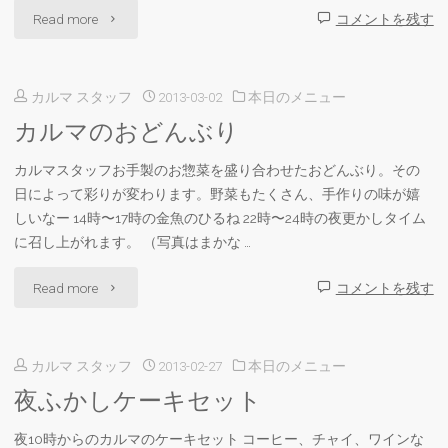
"カ
Read more
コメントを残す
ル
カルマ スタッフ
2013-03-02
本日のメニュー
マ
カルマのおどんぶり
の
カルマスタッフお手製のお惣菜を盛り合わせたおどんぶり。その
ナ
日によって彩りが変わります。野菜もたくさん、手作りの味が嬉
シ
しいなー 14時〜17時の金魚のひるね 22時〜24時の夜更かしタイム
に召し上がれます。 （写真はまかな …
ゴ
"カ
Read more
コメントを残す
レ
ル
ン"
カルマ スタッフ
2013-02-27
本日のメニュー
マ
夜ふかしケーキセット
の
夜10時からのカルマのケーキセット コーヒー、チャイ、ワインな
お