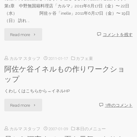
第1章 中野無国籍料理店「カルマ」2011年6月17日（金）〜 22日
（水） 阿佐ヶ谷「inelle」2011年6月17日（金）〜 19日
（日） 訪れ …
"伊
Read more
コメントを残す
藤
カルマ スタッフ
2011-01-17
カフェ束
さ
阿佐ケ谷イネルもの作りワークショ
ち
ップ
個
くわしくはこちらから→イネルHP
展
"阿
Read more
1件のコメント
「森
佐
の
カルマ スタッフ
2007-01-09
本日のメニュー
ケ
と