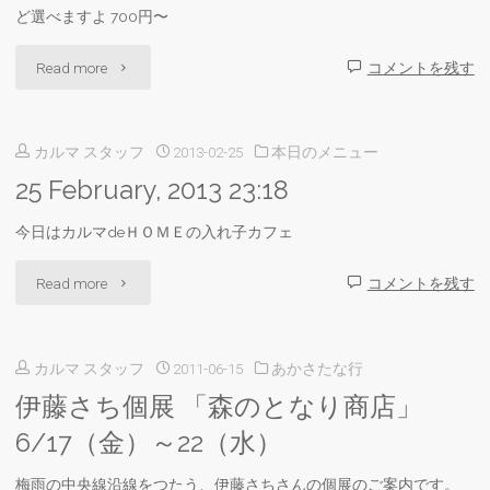
ど選べますよ 700円〜
ど
"夜
Read more
コメントを残す
ん
ふ
ぶ
カルマ スタッフ
2013-02-25
本日のメニュー
か
り"
25 February, 2013 23:18
し
今日はカルマdeＨＯＭＥの入れ子カフェ
ケ
"25
Read more
コメントを残す
ー
February,
キ
カルマ スタッフ
2011-06-15
あかさたな行
2013
セ
伊藤さち個展 「森のとなり商店」
23:18"
ッ
6/17（金）～22（水）
ト"
梅雨の中央線沿線をつたう、伊藤さちさんの個展のご案内です。